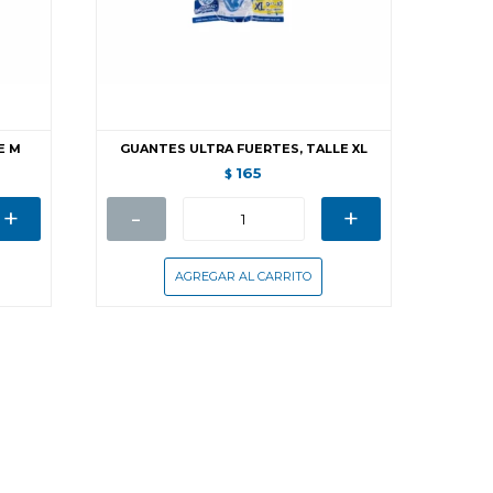
E M
GUANTES ULTRA FUERTES, TALLE XL
165
$
+
-
+