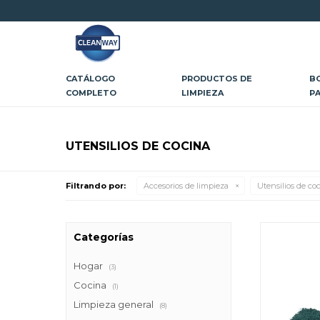
CATÁLOGO
PRODUCTOS DE
B
COMPLETO
LIMPIEZA
P
UTENSILIOS DE COCINA
Filtrando por:
Accesorios de limpieza
Utensilios de co
Categorías
Hogar
(3)
Cocina
(1)
Limpieza general
(8)