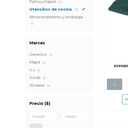
Paños y trapos
(7)
Utensilios de cocina
(13)
Almacenamiento y embalaje
(7)
Marcas
Generico
(4)
Mapa
(3)
ESPONJ
n-c
(1)
Scrub
(1)
-
Virulana
(4)
Precio
($)
OK