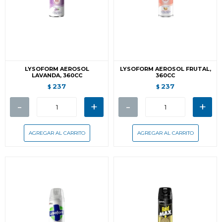
LYSOFORM AEROSOL
LYSOFORM AEROSOL FRUTAL,
LAVANDA, 360CC
360CC
237
237
$
$
-
+
-
+