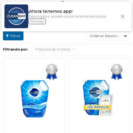

¡Ahora tenemos app!
Descargala y accedé a promociones exclusivas
PRODUCTOS DE LIMPIEZA
Descargar
Recomendados
Filtrando por:
Productos de limpieza