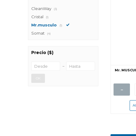
CleanWay
(3)
Cristal
(1)
Mr.musculo
(1)
Somat
(4)
Precio
($)
Mr. MUSCU
OK
-