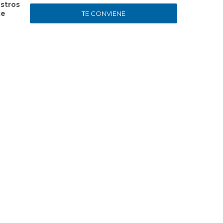
stros
te
TE CONVIENE