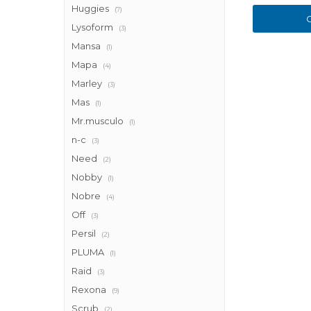
Huggies
(7)
Lysoform
(3)
Mansa
(1)
Mapa
(4)
Marley
(3)
Mas
(1)
Mr.musculo
(1)
n-c
(3)
Need
(2)
Nobby
(1)
Nobre
(4)
Off
(3)
Persil
(2)
PLUMA
(1)
Raid
(3)
Rexona
(9)
Scrub
(2)