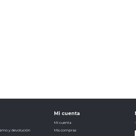
Mi cuenta
r
Mi cuenta
clamo y devolución
Mis compras