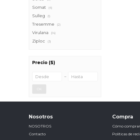
Somat
(4)
Sulleg
(1)
Tresemme
(2)
Virulana
(14)
Ziploc
(3)
Precio
($)
OK
Nosotros
Compra
NOSOTROS
Cómo compra
Contacto
Políticas de re