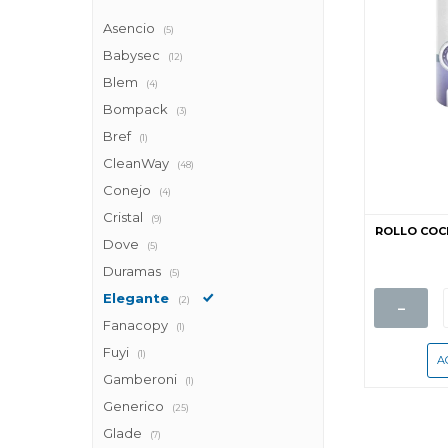
Asencio
(5)
Babysec
(12)
Blem
(4)
Bompack
(3)
Bref
(1)
CleanWay
(48)
Conejo
(4)
Cristal
(9)
ROLLO COCI
Dove
(5)
Duramas
(5)
Elegante
-
(2)
Fanacopy
(1)
Fuyi
(1)
Gamberoni
(1)
Generico
(25)
Glade
(7)