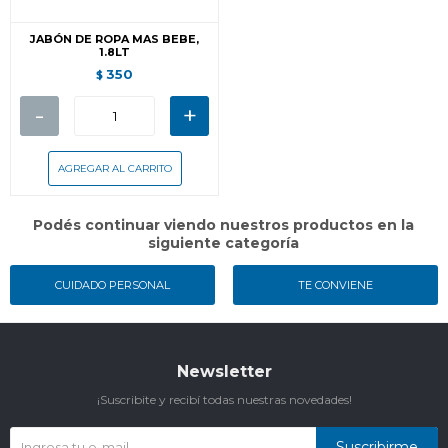
JABÓN DE ROPA MAS BEBE,
1.8LT
350
$
-
+
Podés continuar viendo nuestros productos en la
siguiente categoría
CUIDADO PERSONAL
TE CONVIENE
Newsletter
¡Suscribite y recibí todas nuestras novedades!
Suscribirme