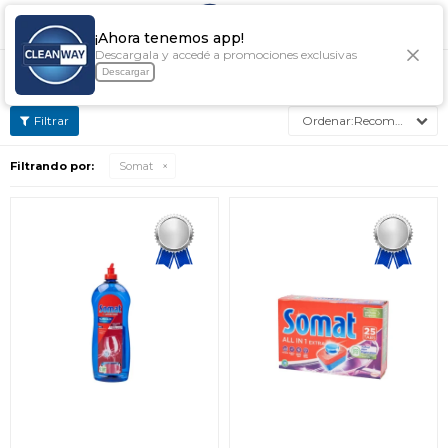

¡Ahora tenemos app!
Descargala y accedé a promociones exclusivas
ACCESORIOS SOMAT
Descargar
Recomendados
Filtrando por:
Somat