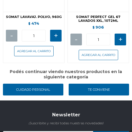
SOMAT LAVAVAJ. POLVO, 960G
SOMAT PERFECT GEL 67
LAVADOS XXL, 1072ML
474
$
906
$
-
+
-
+
Podés continuar viendo nuestros productos en la
siguiente categoría
CUIDADO PERSONAL
TE CONVIENE
Newsletter
¡Suscribite y recibí todas nuestras novedades!