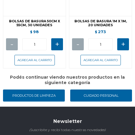
BOLSAS DE BASURA 50CM X
BOLSAS DE BASURA 1M X 1M,
55CM, 30 UNIDADES
20 UNIDADES
98
273
$
$
-
+
-
+
Podés continuar viendo nuestros productos en la
siguiente categoría
PRODUCTOS DE LIMPIEZA
CUIDADO PERSONAL
Newsletter
¡Suscribite y recibí todas nuestras novedades!