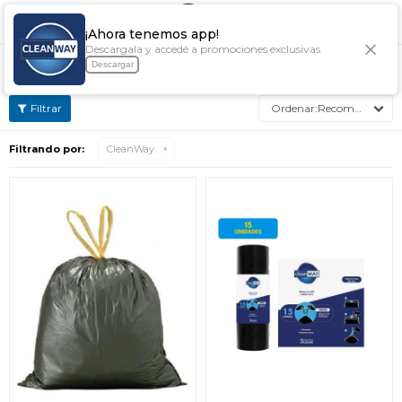

¡Ahora tenemos app!
Descargala y accedé a promociones exclusivas
BOLSAS Y PAPELES CLEANWAY
Descargar
Recomendados
Filtrando por:
CleanWay