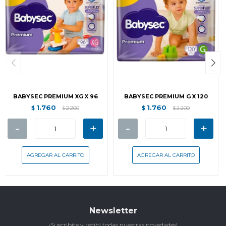
BABYSEC PREMIUM XG X 96
BABYSEC PREMIUM G X 120
1.760
1.760
$
2.200
$
2.200
$
$
-
+
-
+
Newsletter
¡Suscribite y recibí todas nuestras novedades!