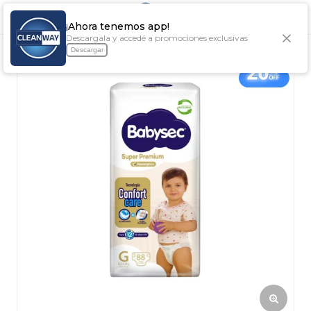

¡Ahora tenemos app!
Descargala y accedé a promociones exclusivas
Descargar