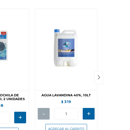
OCHILA DE
AGUA LAVANDINA 40%, 10LT
LIMPIADOR 
, 2 UNIDADES
99
319
$
88
-
+
+
-