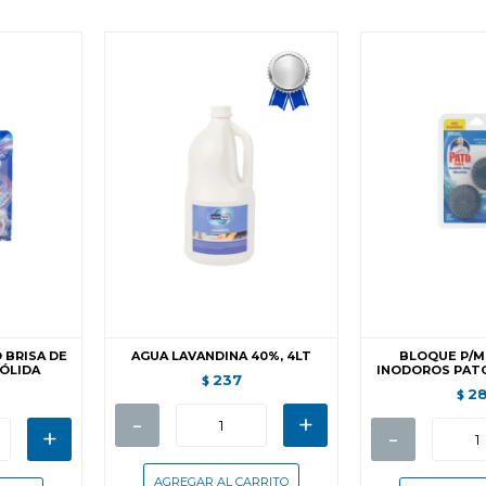
 BRISA DE
AGUA LAVANDINA 40%, 4LT
BLOQUE P/M
SÓLIDA
INODOROS PATO
237
$
2
$
-
+
+
-