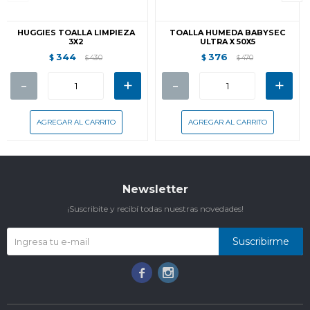
HUGGIES TOALLA LIMPIEZA
TOALLA HUMEDA BABYSEC
3X2
ULTRA X 50X5
344
376
$
430
$
470
$
$
-
+
-
+
Newsletter
¡Suscribite y recibí todas nuestras novedades!
Suscribirme

