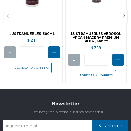
LUSTRAMUEBLES, 500ML
LUSTRAMUEBLES AEROSOL
ARGAN MADERA PREMIUM
211
$
BLEM, 360CC
319
$
-
+
-
+
Newsletter
¡Suscribite y recibí todas nuestras novedades!
Suscribirme