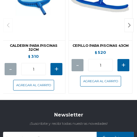
CALDERIN PARA PISCINAS
CEPILLO PARA PISCINAS 43CM
32CM
520
$
310
$
-
+
-
+
Newsletter
¡Suscribite y recibí todas nuestras novedades!