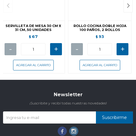
SERVILLETA DE MESA 30 CM X
ROLLO COCINA DOBLE HOJA
31 CM, 50 UNIDADES
100 PAÑOS, 2 ROLLOS
67
93
$
$
-
+
-
+
Newsletter
¡Suscribite y recibí todas nuestras novedades!
Suscribirme

