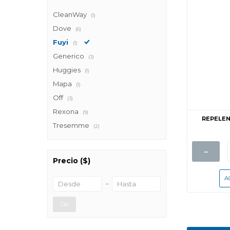
CleanWay
(1)
Dove
(6)
Fuyi
(1)
Generico
(3)
Huggies
(1)
Mapa
(1)
Off
(3)
Rexona
(9)
REPELEN
Tresemme
(2)
-
Precio
($)
OK