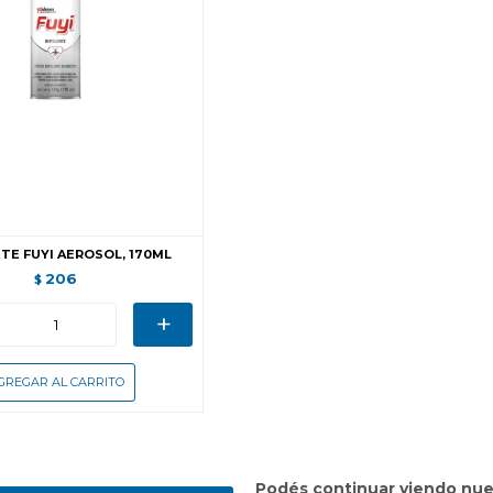
TE FUYI AEROSOL, 170ML
206
$
+
Podés continuar viendo nue