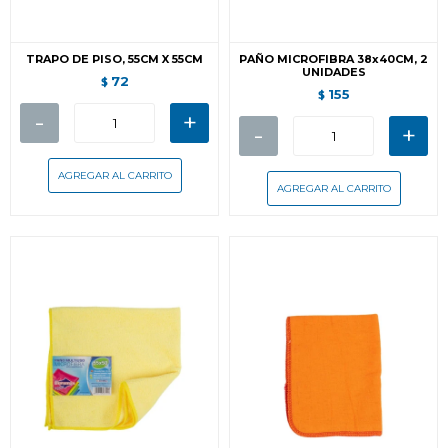
TRAPO DE PISO, 55CM X 55CM
PAÑO MICROFIBRA 38x40CM, 2
UNIDADES
72
$
155
$
-
+
-
+