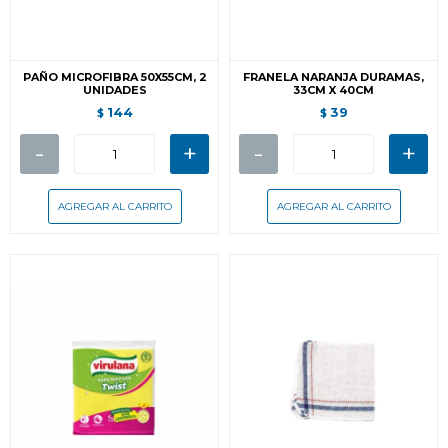
PAÑO MICROFIBRA 50X55CM, 2
FRANELA NARANJA DURAMAS,
UNIDADES
33CM X 40CM
144
39
$
$
-
+
-
+