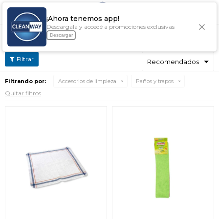

¡Ahora tenemos app!
Descargala y accedé a promociones exclusivas
PAÑOS Y TRAPOS
Descargar
Filtrando por:
Accesorios de limpieza
Paños y trapos
Quitar filtros