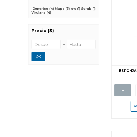
Generico
(4)
Mapa
(3)
n-c
(1)
Scrub
(1)
Virulana
(4)
Precio
($)
OK
ESPONJA 
-