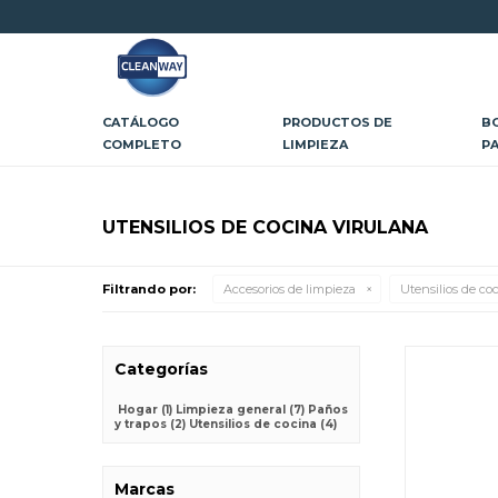
CATÁLOGO
PRODUCTOS DE
B
COMPLETO
LIMPIEZA
P
UTENSILIOS DE COCINA VIRULANA
Filtrando por:
Accesorios de limpieza
Utensilios de co
Categorías
Hogar
(1)
Limpieza general
(7)
Paños
y trapos
(2)
Utensilios de cocina
(4)
Marcas