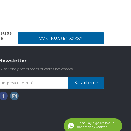
stros
te
CONTINUAR EN XXXXX
Newsletter
¡Suscribite y recibí todas nuestras novedades!
Suscribirme

