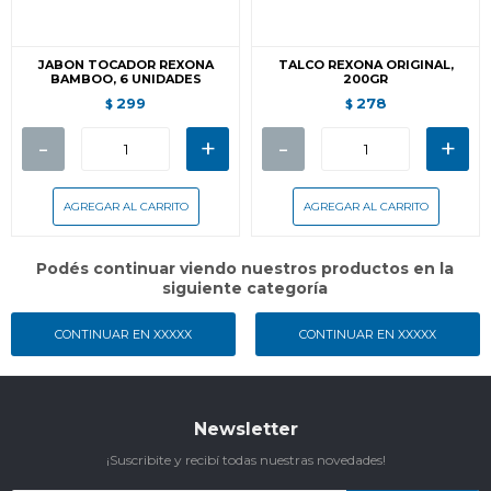
JABON TOCADOR REXONA
TALCO REXONA ORIGINAL,
BAMBOO, 6 UNIDADES
200GR
299
278
$
$
-
+
-
+
Podés continuar viendo nuestros productos en la
siguiente categoría
CONTINUAR EN XXXXX
CONTINUAR EN XXXXX
Newsletter
¡Suscribite y recibí todas nuestras novedades!