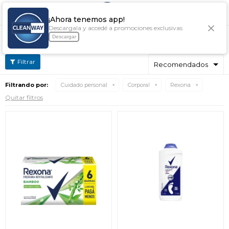

¡Ahora tenemos app!
Descargala y accedé a promociones exclusivas
CORPORAL REXONA
Descargar
Filtrando por:
Cuidado personal
Corporal
Rexona
Quitar filtros