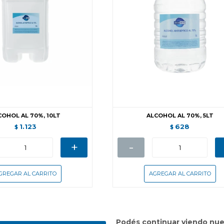
COHOL AL 70%, 10LT
ALCOHOL AL 70%, 5LT
1.123
628
$
$
+
-
Podés continuar viendo nue