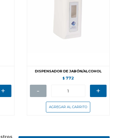
DISPENSADOR DE JABÓN/ALCOHOL
772
$
+
-
+
stros