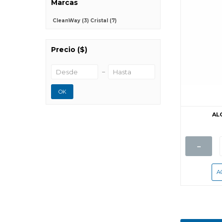
Marcas
CleanWay
(3)
Cristal
(7)
Precio
($)
OK
AL
-