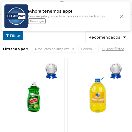

¡Ahora tenemos app!
Descargala y accedé a promociones exclusivas
COCINA
Descargar
Quitar filtros
Filtrando por:
Productos de limpieza
Cocina