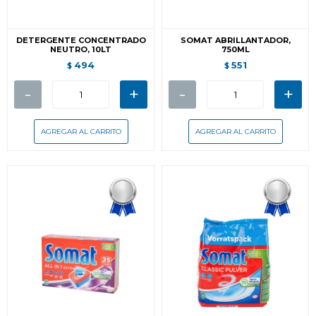
DETERGENTE CONCENTRADO
SOMAT ABRILLANTADOR,
NEUTRO, 10LT
750ML
494
551
$
$
-
+
-
+