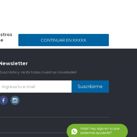
stros
te
CONTINUAR EN XXXXX
Newsletter
¡Suscribite y recibí todas nuestras novedades!
Suscribirme

