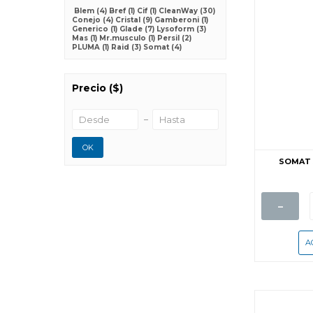
Blem
(4)
Bref
(1)
Cif
(1)
CleanWay
(30)
Conejo
(4)
Cristal
(9)
Gamberoni
(1)
Generico
(1)
Glade
(7)
Lysoform
(3)
Mas
(1)
Mr.musculo
(1)
Persil
(2)
PLUMA
(1)
Raid
(3)
Somat
(4)
Precio
($)
OK
SOMAT 
-