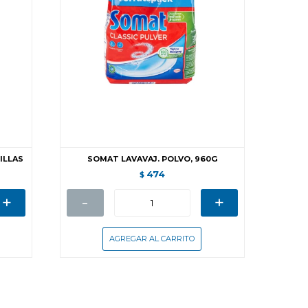
TILLAS
SOMAT LAVAVAJ. POLVO, 960G
474
$
+
-
+