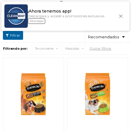

¡Ahora tenemos app!
Descargala y accedé a promociones exclusivas
MASCOTAS
Descargar
Quitar filtros
Filtrando por:
Te conviene
Mascotas