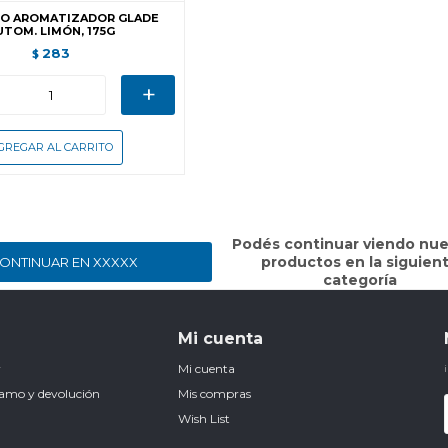
O AROMATIZADOR GLADE
UTOM. LIMÓN, 175G
283
$
+
Podés continuar viendo nue
productos en la siguien
ONTINUAR EN XXXXX
categoría
Mi cuenta
r
Mi cuenta
clamo y devolución
Mis compras
Wish List