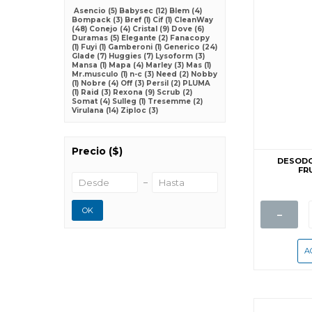
Asencio
(5)
Babysec
(12)
Blem
(4)
Bompack
(3)
Bref
(1)
Cif
(1)
CleanWay
(48)
Conejo
(4)
Cristal
(9)
Dove
(6)
Duramas
(5)
Elegante
(2)
Fanacopy
(1)
Fuyi
(1)
Gamberoni
(1)
Generico
(24)
Glade
(7)
Huggies
(7)
Lysoform
(3)
Mansa
(1)
Mapa
(4)
Marley
(3)
Mas
(1)
Mr.musculo
(1)
n-c
(3)
Need
(2)
Nobby
(1)
Nobre
(4)
Off
(3)
Persil
(2)
PLUMA
(1)
Raid
(3)
Rexona
(9)
Scrub
(2)
Somat
(4)
Sulleg
(1)
Tresemme
(2)
Virulana
(14)
Ziploc
(3)
Precio
($)
DESODO
FR
-
OK