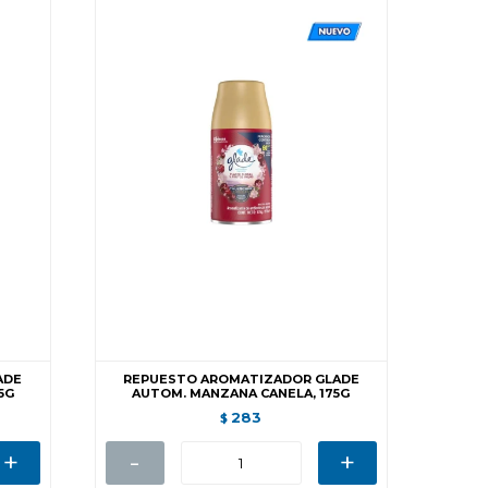
ADE
REPUESTO AROMATIZADOR GLADE
5G
AUTOM. MANZANA CANELA, 175G
283
$
+
-
+