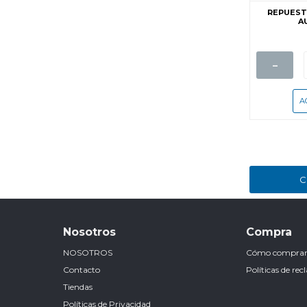
REPUEST
A
-
C
Nosotros
Compra
NOSOTROS
Cómo compra
Contacto
Políticas de re
Tiendas
Políticas de Privacidad