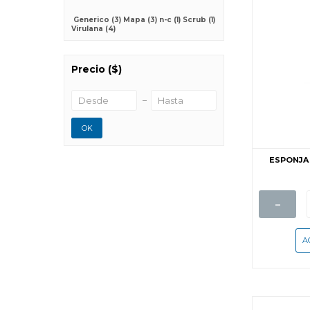
Generico
(3)
Mapa
(3)
n-c
(1)
Scrub
(1)
Virulana
(4)
Precio
($)
OK
ESPONJA 
-