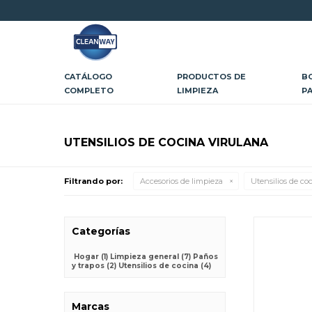
CATÁLOGO
PRODUCTOS DE
B
COMPLETO
LIMPIEZA
P
UTENSILIOS DE COCINA VIRULANA
Filtrando por:
Accesorios de limpieza
Utensilios de co
Categorías
Hogar
(1)
Limpieza general
(7)
Paños
y trapos
(2)
Utensilios de cocina
(4)
Marcas