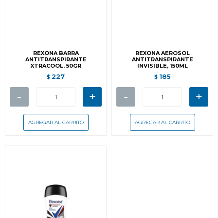
REXONA BARRA
REXONA AEROSOL
ANTITRANSPIRANTE
ANTITRANSPIRANTE
XTRACOOL, 50GR
INVISIBLE, 150ML
227
185
$
$
-
+
-
+