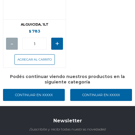
ALGUICIDA, 1LT
783
$
-
+
Podés continuar viendo nuestros productos en la
siguiente categoría
CONTINUAR EN XXXXX
CONTINUAR EN XXXXX
Newsletter
¡Suscribite y recibí todas nuestras novedades!