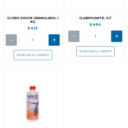
CLORO SHOCK GRANULADO, 1
CLARIFICANTE, 1LT
KG
494
$
412
$
-
+
-
+