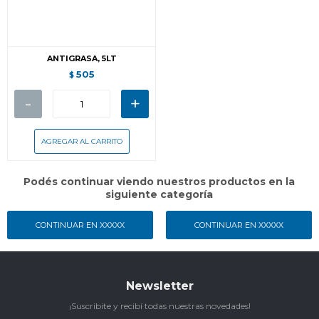
ANTIGRASA, 5LT
505
$
-
+
Podés continuar viendo nuestros productos en la
siguiente categoría
CONTINUAR EN XXXXX
CONTINUAR EN XXXXX
Newsletter
¡Suscribite y recibí todas nuestras novedades!