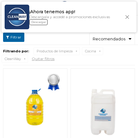

¡Ahora tenemos app!
Descargala y accedé a promociones exclusivas
COCINA CLEANWAY
Descargar
Filtrando por:
Productos de limpieza
Cocina
Quitar filtros
CleanWay