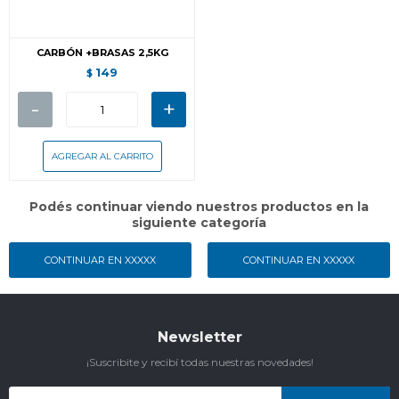
CARBÓN +BRASAS 2,5KG
149
$
-
+
Podés continuar viendo nuestros productos en la
siguiente categoría
CONTINUAR EN XXXXX
CONTINUAR EN XXXXX
Newsletter
¡Suscribite y recibí todas nuestras novedades!