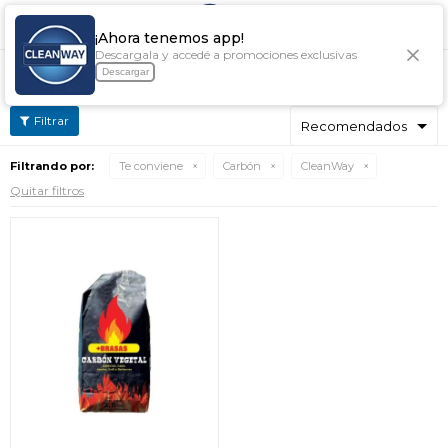

¡Ahora tenemos app!
Descargala y accedé a promociones exclusivas
CARBÓN CLEANWAY
Descargar
Filtrando por:
Te conviene
Carbón
CleanWay
Quitar filtros