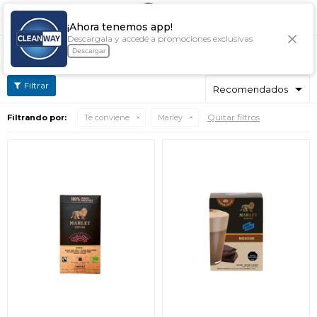

¡Ahora tenemos app!
Descargala y accedé a promociones exclusivas
TE CONVIENE MARLEY
Descargar
Quitar filtros
Filtrando por:
Te conviene
Marley