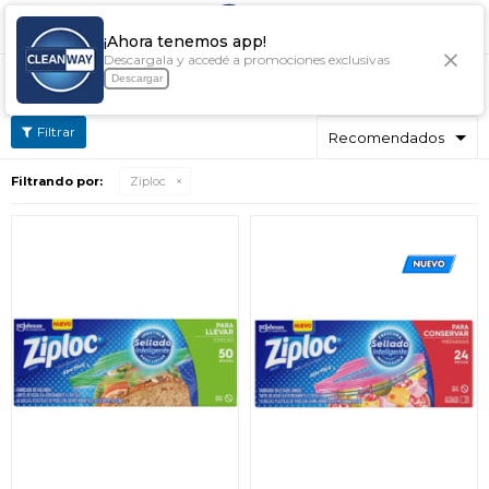

¡Ahora tenemos app!
Descargala y accedé a promociones exclusivas
LIMPIADORES Y DESINFECTANTES ZIPLOC
Descargar
Filtrando por:
Ziploc