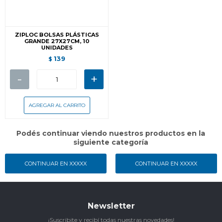
ZIPLOC BOLSAS PLÁSTICAS
GRANDE 27X27CM, 10
UNIDADES
139
$
-
+
Podés continuar viendo nuestros productos en la
siguiente categoría
CONTINUAR EN XXXXX
CONTINUAR EN XXXXX
Newsletter
¡Suscribite y recibí todas nuestras novedades!