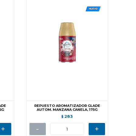
ADE
REPUESTO AROMATIZADOR GLADE
5G
AUTOM. MANZANA CANELA, 175G
283
$
+
-
+