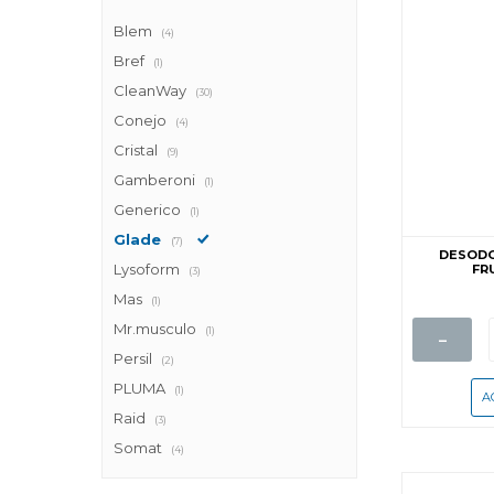
Blem
(4)
Bref
(1)
CleanWay
(30)
Conejo
(4)
Cristal
(9)
Gamberoni
(1)
Generico
(1)
Glade
(7)
DESODO
Lysoform
FR
(3)
Mas
(1)
Mr.musculo
-
(1)
Persil
(2)
PLUMA
(1)
Raid
(3)
Somat
(4)