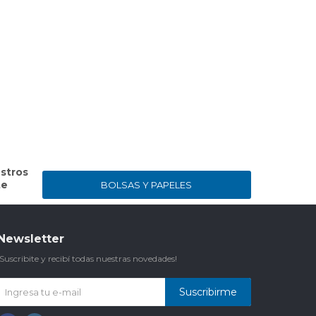
stros
te
BOLSAS Y PAPELES
Newsletter
¡Suscribite y recibí todas nuestras novedades!
Suscribirme