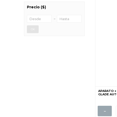
Precio
($)
OK
APARATO +
GLADE AUTO
-