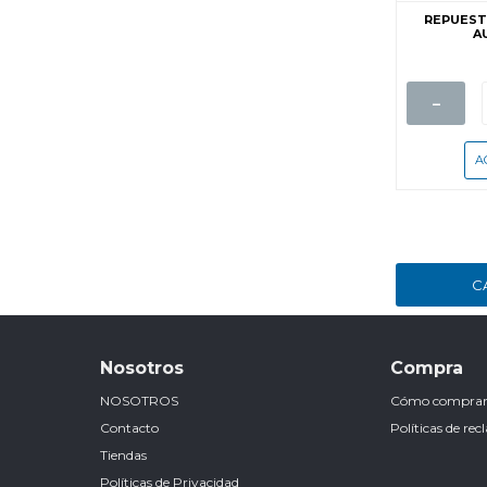
REPUEST
A
-
C
Nosotros
Compra
NOSOTROS
Cómo compra
Contacto
Políticas de re
Tiendas
Políticas de Privacidad