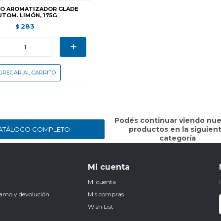
O AROMATIZADOR GLADE
UTOM. LIMÓN, 175G
283
$
+
Podés continuar viendo nue
productos en la siguien
ATÁLOGO COMPLETO
categoría
Mi cuenta
r
Mi cuenta
clamo y devolución
Mis compras
Wish List