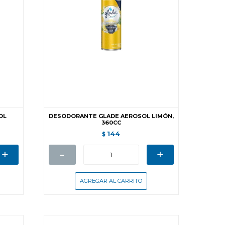
OL
DESODORANTE GLADE AEROSOL LIMÓN,
360CC
144
$
+
-
+