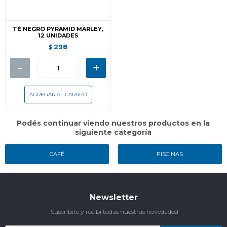
TÉ NEGRO PYRAMID MARLEY,
12 UNIDADES
298
$
-
+
Podés continuar viendo nuestros productos en la
siguiente categoría
CAFÉ
PISCINAS
Newsletter
¡Suscribite y recibí todas nuestras novedades!