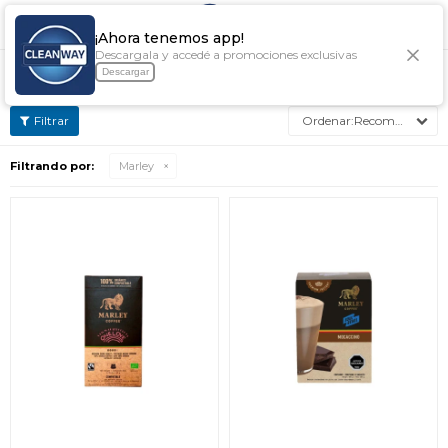

¡Ahora tenemos app!
Descargala y accedé a promociones exclusivas
TE CONVIENE MARLEY
Descargar
Recomendados
Filtrando por:
Marley