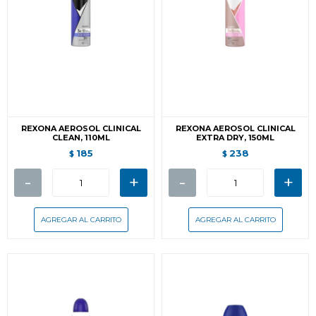
REXONA AEROSOL CLINICAL
REXONA AEROSOL CLINICAL
CLEAN, 110ML
EXTRA DRY, 150ML
185
238
$
$
-
+
-
+