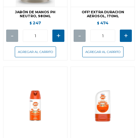
JABÓN DE MANOS PH
OFF! EXTRA DURACION
NEUTRO, 980ML
AEROSOL, 170ML
247
474
$
$
-
+
-
+