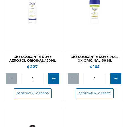
DESODORANTE DOVE
DESODORANTE DOVE ROLL
AEROSOL ORIGINAL, 150ML
ON ORIGINAL, 50 ML
227
165
$
$
-
+
-
+