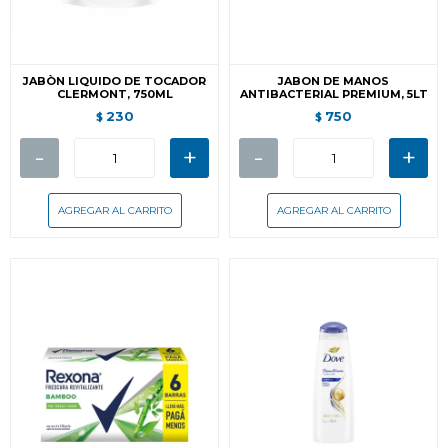
JABÒN LIQUIDO DE TOCADOR
JABON DE MANOS
CLERMONT, 750ML
ANTIBACTERIAL PREMIUM, 5LT
230
750
$
$
-
+
-
+