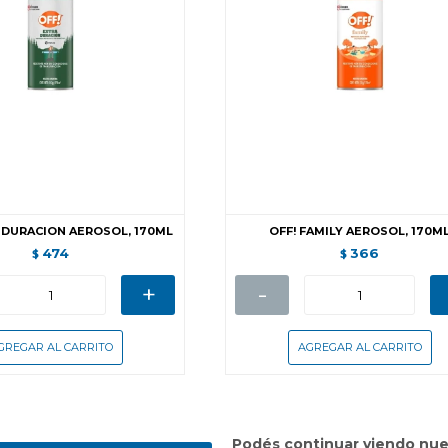
A DURACION AEROSOL, 170ML
OFF! FAMILY AEROSOL, 170M
474
366
$
$
+
-
Podés continuar viendo nue