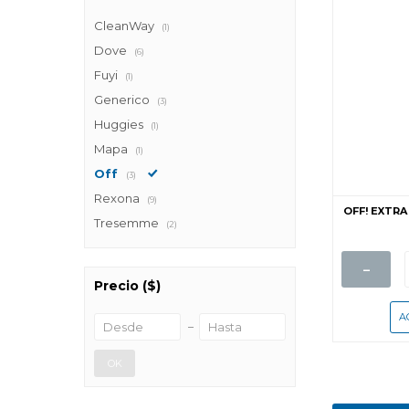
CleanWay
(1)
Dove
(6)
Fuyi
(1)
Generico
(3)
Huggies
(1)
Mapa
(1)
Off
(3)
Rexona
(9)
OFF! EXTR
Tresemme
(2)
-
Precio
($)
OK