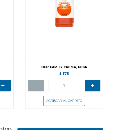
L
OFF! FAMILY CREMA, 60GR
175
$
+
-
+
stros