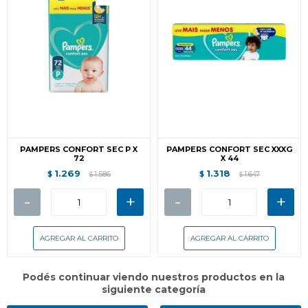
PAMPERS CONFORT SEC P X
PAMPERS CONFORT SEC XXXG
72
X 44
1.269
1.318
$
1.586
$
1.647
$
$
-
+
-
+
Podés continuar viendo nuestros productos en la
siguiente categoría