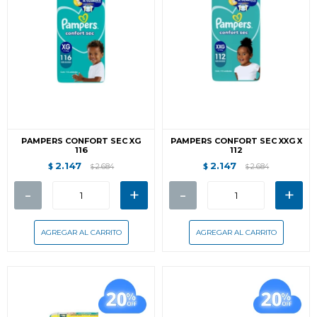
PAMPERS CONFORT SEC XG
PAMPERS CONFORT SEC XXG X
116
112
2.147
2.147
$
2.684
$
2.684
$
$
-
+
-
+