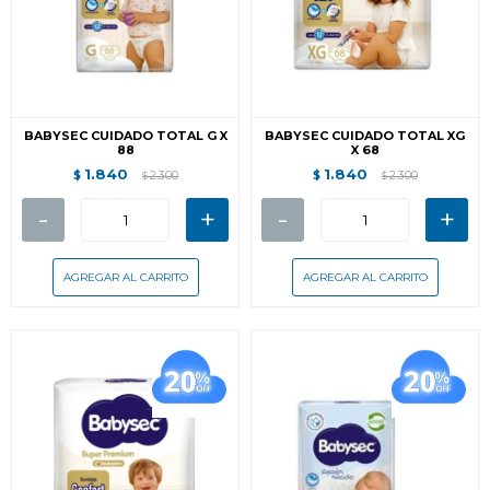
BABYSEC CUIDADO TOTAL G X
BABYSEC CUIDADO TOTAL XG
88
X 68
1.840
1.840
$
2.300
$
2.300
$
$
-
+
-
+