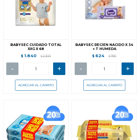
BABYSEC CUIDADO TOTAL
BABYSEC RECIEN NACIDO X 34
XXG X 68
+ T HUMEDA
1.840
624
$
2.300
$
780
$
$
-
+
-
+