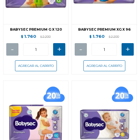
BABYSEC PREMIUM G X 120
BABYSEC PREMIUM XG X 96
1.760
1.760
$
2.200
$
2.200
$
$
-
+
-
+