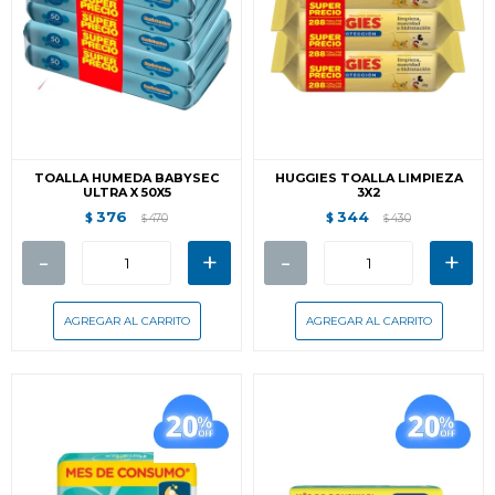
TOALLA HUMEDA BABYSEC
HUGGIES TOALLA LIMPIEZA
ULTRA X 50X5
3X2
376
344
$
470
$
430
$
$
-
+
-
+