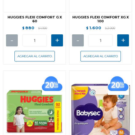
HUGGIES FLEXI COMFORT G X
HUGGIES FLEXI COMFORT XG X
60
100
880
1.600
$
1.100
$
2.000
$
$
-
+
-
+