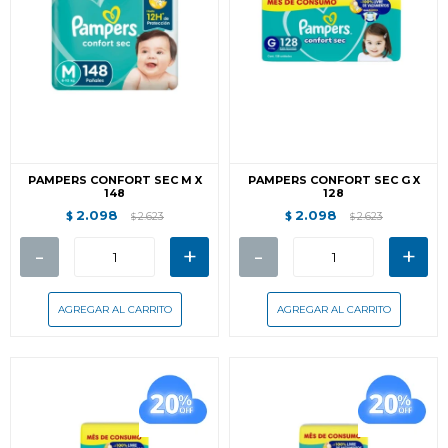
PAMPERS CONFORT SEC M X
PAMPERS CONFORT SEC G X
148
128
2.098
2.098
$
2.623
$
2.623
$
$
-
+
-
+