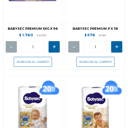
BABYSEC PREMIUM XXG X 96
BABYSEC PREMIUM P X 36
1.760
576
$
2.200
$
720
$
$
-
+
-
+