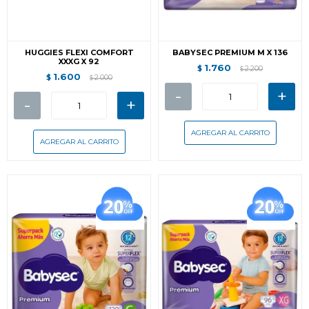
HUGGIES FLEXI COMFORT
BABYSEC PREMIUM M X 136
XXXG X 92
1.760
$
2.200
$
1.600
$
2.000
$
-
+
-
+