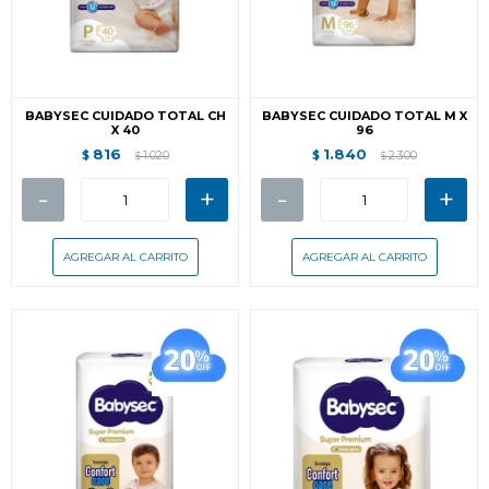
BABYSEC CUIDADO TOTAL CH
BABYSEC CUIDADO TOTAL M X
X 40
96
816
1.840
$
1.020
$
2.300
$
$
-
+
-
+