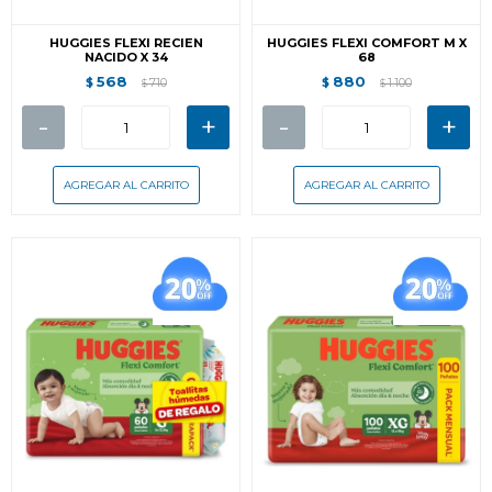
HUGGIES FLEXI RECIEN
HUGGIES FLEXI COMFORT M X
NACIDO X 34
68
568
880
$
710
$
1.100
$
$
-
+
-
+