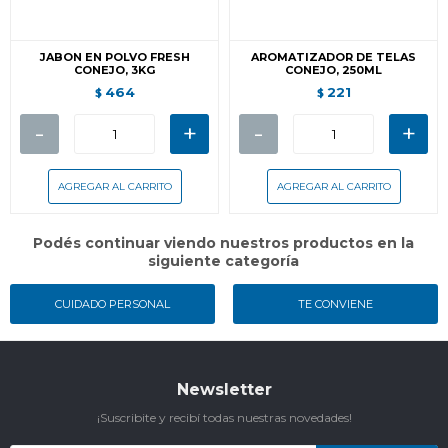
JABON EN POLVO FRESH
AROMATIZADOR DE TELAS
CONEJO, 3KG
CONEJO, 250ML
464
221
$
$
-
+
-
+
Podés continuar viendo nuestros productos en la
siguiente categoría
CUIDADO PERSONAL
TE CONVIENE
Newsletter
¡Suscribite y recibí todas nuestras novedades!