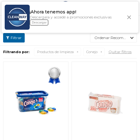

¡Ahora tenemos app!
Descargala y accedé a promociones exclusivas
PRODUCTOS DE LIMPIEZA CONEJO
Descargar
Recomendados
Quitar filtros
Filtrando por:
Productos de limpieza
Conejo