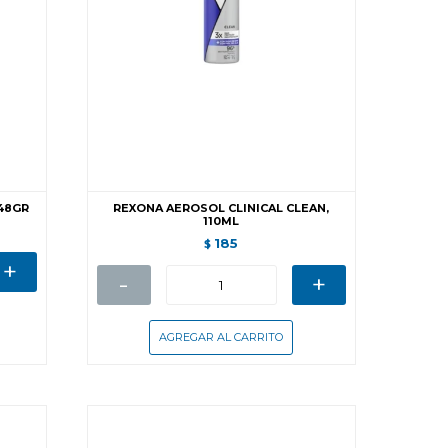
 48GR
REXONA AEROSOL CLINICAL CLEAN,
110ML
185
$
+
-
+