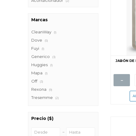
Acondicionador
(2)
Marcas
CleanWay
(1)
Dove
(5)
Fuyi
(1)
Generico
(3)
JABÓN DE
Huggies
(1)
Mapa
(1)
-
Off
(3)
Rexona
(9)
Tresemme
(2)
Precio
($)