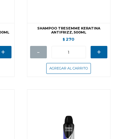
SHAMPOO TRESEMME KERATINA
00ML
ANTIFRIZZ, 500ML
270
$
+
-
+