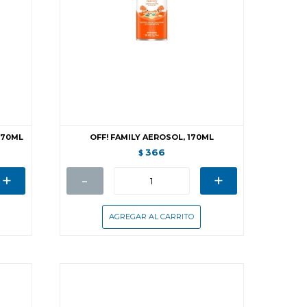
170ML
OFF! FAMILY AEROSOL, 170ML
366
$
+
-
+