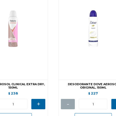
ROSOL CLINICAL EXTRA DRY,
DESODORANTE DOVE AEROS
150ML
ORIGINAL, 150ML
238
227
$
$
+
-