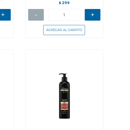
299
$
+
-
+