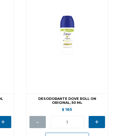
OL
DESODORANTE DOVE ROLL ON
ORIGINAL, 50 ML
165
$
+
-
+