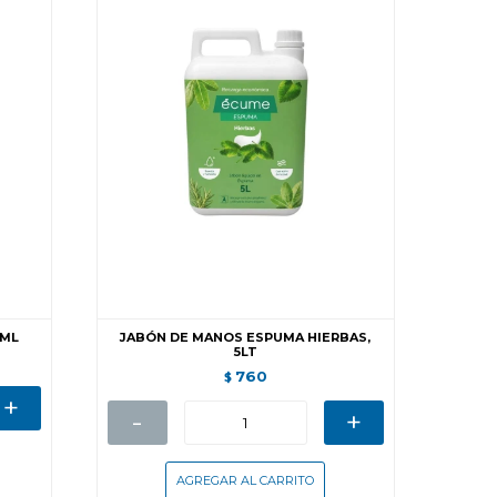
0ML
JABÓN DE MANOS ESPUMA HIERBAS,
5LT
760
$
+
-
+