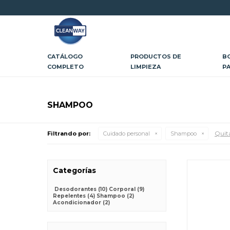
CATÁLOGO
PRODUCTOS DE
B
COMPLETO
LIMPIEZA
P
SHAMPOO
Quita
Filtrando por:
Cuidado personal
Shampoo
Categorías
Desodorantes
(10)
Corporal
(9)
Repelentes
(4)
Shampoo
(2)
Acondicionador
(2)