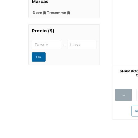
Marcas
Dove
(1)
Tresemme
(1)
Precio
($)
OK
SHAMPOO
C
-