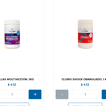
LLAS MULTIACCION, 1KG
CLORO SHOCK GRANULADO, 1 
412
412
$
$
+
-