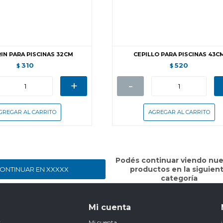
IN PARA PISCINAS 32CM
CEPILLO PARA PISCINAS 43C
310
520
$
$
+
-
Podés continuar viendo nue
productos en la siguien
ONTINUAR EN XXXXX
categoría
Mi cuenta
r
Mi cuenta