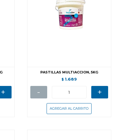
KG
PASTILLAS MULTIACCION, 5KG
1.689
$
+
-
+