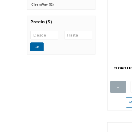
CleanWay
(12)
Precio
($)
OK
CLORO LIQ
-