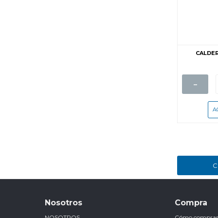
CALDER
-
C
Nosotros
Compra
NOSOTROS
Cómo compra