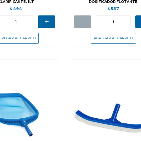
CLARIFICANTE, 1LT
DOSIFICADOR FLOTANTE
494
537
$
$
+
-