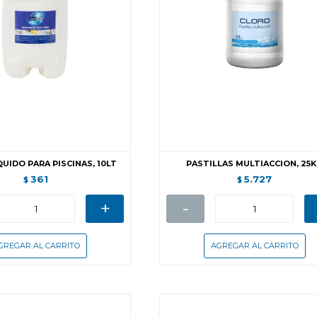
UIDO PARA PISCINAS, 10LT
PASTILLAS MULTIACCION, 25
361
5.727
$
$
+
-