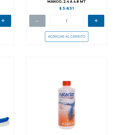
MANGO, 2.4 A 4.8 MT
3.631
$
+
-
+