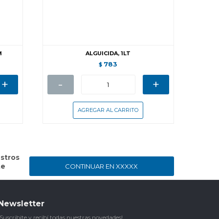
M
ALGUICIDA, 1LT
783
$
+
-
+
stros
te
CONTINUAR EN XXXXX
Newsletter
¡Suscribite y recibí todas nuestras novedades!