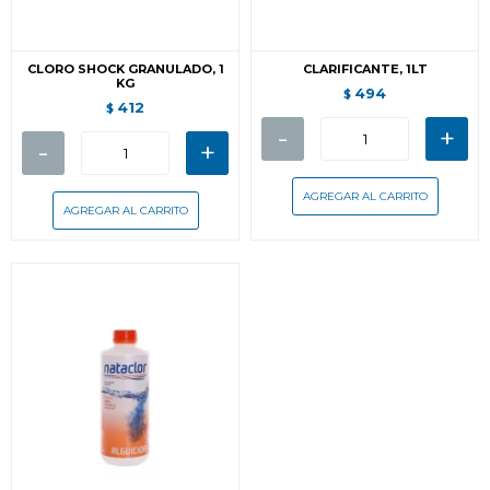
CLORO SHOCK GRANULADO, 1
CLARIFICANTE, 1LT
KG
494
$
412
$
-
+
-
+