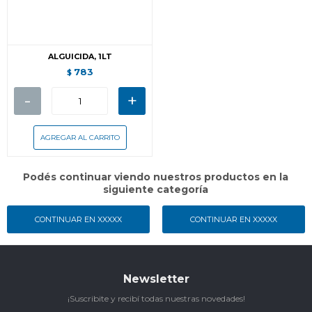
ALGUICIDA, 1LT
783
$
-
+
Podés continuar viendo nuestros productos en la
siguiente categoría
CONTINUAR EN XXXXX
CONTINUAR EN XXXXX
Newsletter
¡Suscribite y recibí todas nuestras novedades!