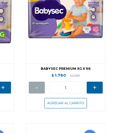
BABYSEC PREMIUM XG X 96
1.760
$
2.200
$
+
-
+