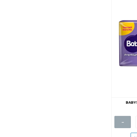
BABYS
-