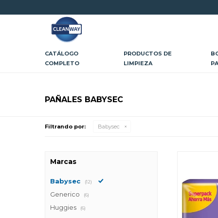
CATÁLOGO
PRODUCTOS DE
B
COMPLETO
LIMPIEZA
P
PAÑALES BABYSEC
Filtrando por:
Babysec
Marcas
Babysec
(12)
Generico
(6)
Huggies
(6)