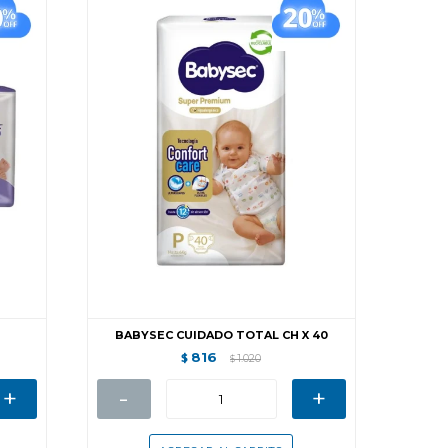
BABYSEC CUIDADO TOTAL CH X 40
816
$
1.020
$
+
-
+