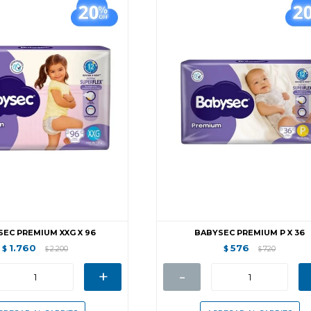
EC PREMIUM XXG X 96
BABYSEC PREMIUM P X 36
1.760
576
$
2.200
$
720
$
$
+
-