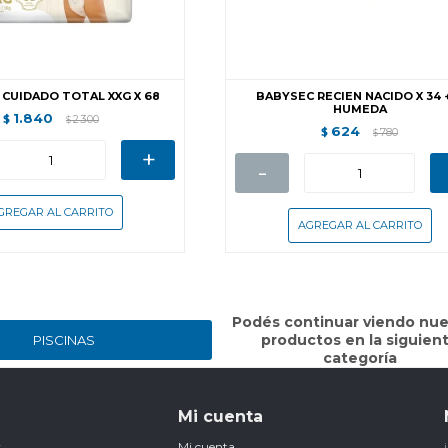
CUIDADO TOTAL XXG X 68
BABYSEC RECIEN NACIDO X 34 
HUMEDA
1.840
$
2.300
$
624
$
780
$
+
-
Podés continuar viendo nue
productos en la siguien
PISCINAS
categoría
Mi cuenta
r
Mi cuenta