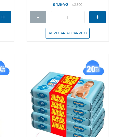
1.840
$
2.300
$
+
-
+