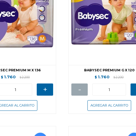
SEC PREMIUM M X 136
BABYSEC PREMIUM G X 120
1.760
1.760
$
2.200
$
2.200
$
$
+
-