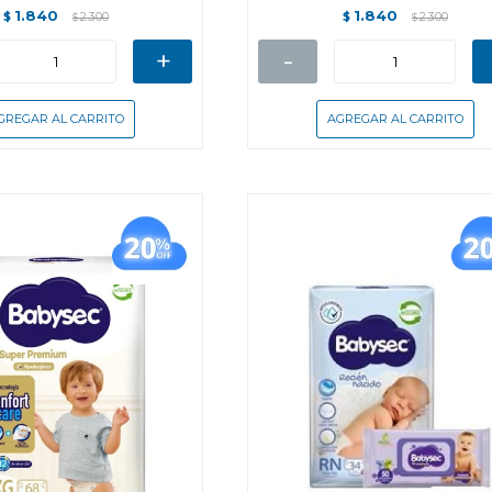
1.840
1.840
$
2.300
$
2.300
$
$
+
-