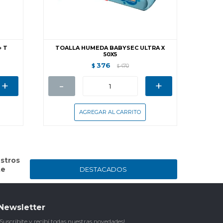
+ T
TOALLA HUMEDA BABYSEC ULTRA X
50X5
376
$
470
$
+
-
+
stros
te
DESTACADOS
Newsletter
¡Suscribite y recibí todas nuestras novedades!