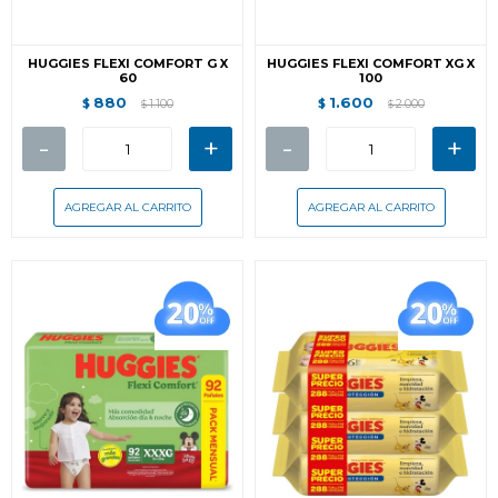
HUGGIES FLEXI COMFORT G X
HUGGIES FLEXI COMFORT XG X
60
100
880
1.600
$
1.100
$
2.000
$
$
-
+
-
+