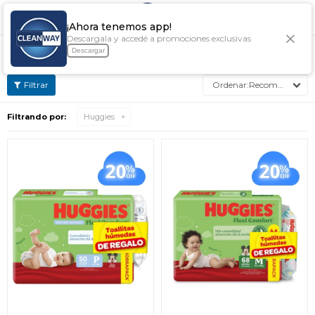

¡Ahora tenemos app!
Descargala y accedé a promociones exclusivas
PAÑALES HUGGIES
Descargar
Recomendados
Filtrando por:
Huggies