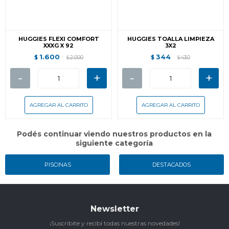
HUGGIES FLEXI COMFORT
HUGGIES TOALLA LIMPIEZA
XXXG X 92
3X2
1.600
344
$
2.000
$
430
$
$
-
+
-
+
Podés continuar viendo nuestros productos en la
siguiente categoría
PISCINAS
DESTACADOS
Newsletter
¡Suscribite y recibí todas nuestras novedades!