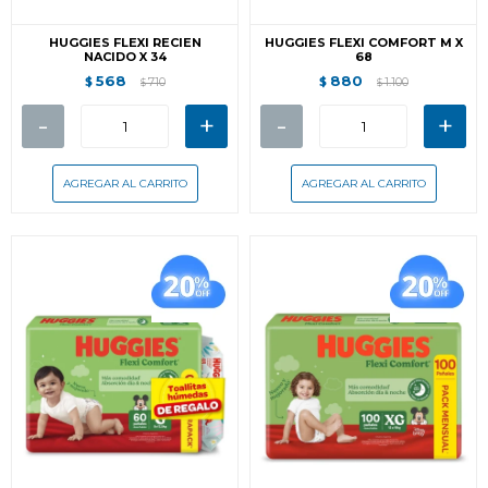
HUGGIES FLEXI RECIEN
HUGGIES FLEXI COMFORT M X
NACIDO X 34
68
568
880
$
710
$
1.100
$
$
-
+
-
+