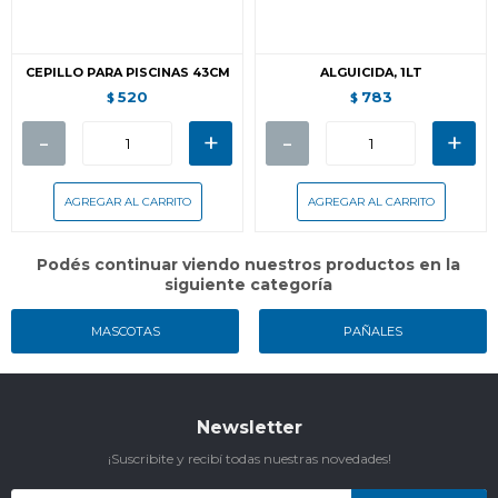
CEPILLO PARA PISCINAS 43CM
ALGUICIDA, 1LT
520
783
$
$
-
+
-
+
Podés continuar viendo nuestros productos en la
siguiente categoría
MASCOTAS
PAÑALES
Newsletter
¡Suscribite y recibí todas nuestras novedades!