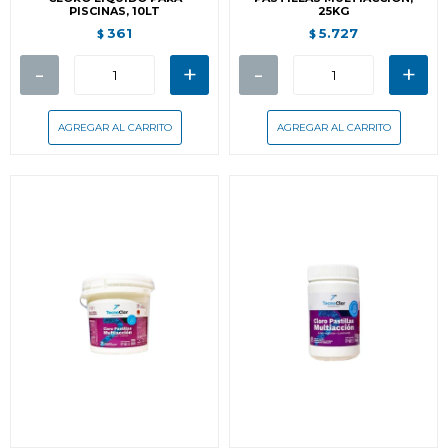
PISCINAS, 10LT
25KG
361
5.727
$
$
-
+
-
+