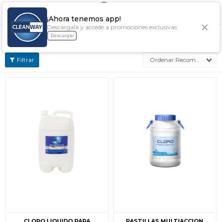

¡Ahora tenemos app!
Descargala y accedé a promociones exclusivas
PISCINAS
Descargar
Recomendados
CLORO LIQUIDO PARA
PASTILLAS MULTIACCION,