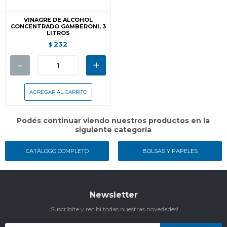
VINAGRE DE ALCOHOL
CONCENTRADO GAMBERONI, 3
LITROS
232
$
-
+
Podés continuar viendo nuestros productos en la
siguiente categoría
CATÁLOGO COMPLETO
BOLSAS Y PAPELES
Newsletter
¡Suscribite y recibí todas nuestras novedades!