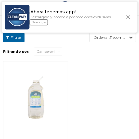

¡Ahora tenemos app!
Descargala y accedé a promociones exclusivas
PRODUCTOS DE LIMPIEZA GAMBERONI
Descargar
Recomendados
Filtrando por:
Gamberoni