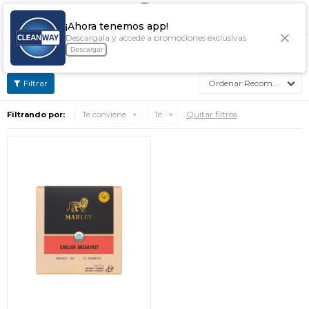

¡Ahora tenemos app!
Descargala y accedé a promociones exclusivas
TÉ
Descargar
Recomendados
Quitar filtros
Filtrando por:
Te conviene
Té