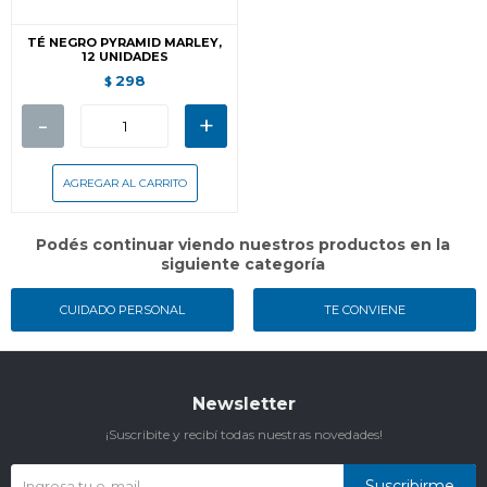
TÉ NEGRO PYRAMID MARLEY,
12 UNIDADES
298
$
-
+
Podés continuar viendo nuestros productos en la
siguiente categoría
CUIDADO PERSONAL
TE CONVIENE
Newsletter
¡Suscribite y recibí todas nuestras novedades!
Suscribirme