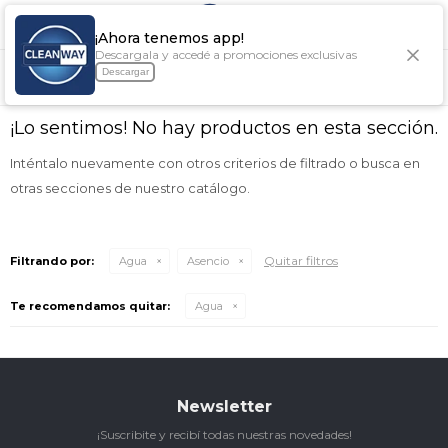

¡Ahora tenemos app!
Descargala y accedé a promociones exclusivas
NO SE HAN RECUPERADO PRODUCTOS
Descargar
¡Lo sentimos! No hay productos en esta sección.
Inténtalo nuevamente con otros criterios de filtrado o busca en
otras secciones de nuestro catálogo.
Quitar filtros
Filtrando por:
Agua
Asencio
Te recomendamos quitar:
Agua
Newsletter
¡Suscribite y recibí todas nuestras novedades!